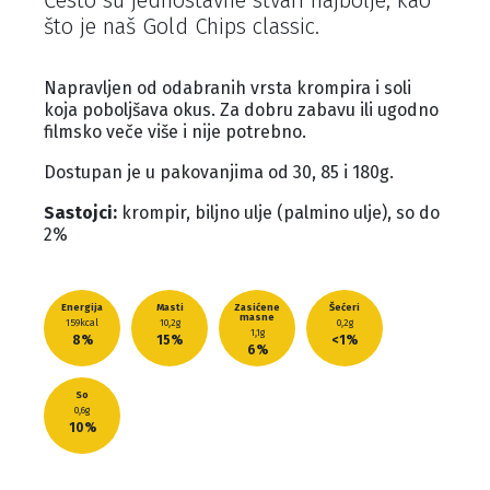
što je naš Gold Chips classic.
Napravljen od odabranih vrsta krompira i soli
koja poboljšava okus. Za dobru zabavu ili ugodno
filmsko veče više i nije potrebno.
Dostupan je u pakovanjima od 30, 85 i 180g.
Sastojci:
krompir, biljno ulje (palmino ulje), so do
2%
Energija
Masti
Zasićene
Šećeri
masne
159kcal
10,2g
0,2g
1,1g
8%
15%
<1%
6%
So
0,6g
10%