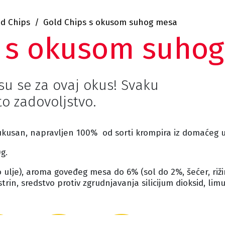
d Chips
Gold Chips s okusom suhog mesa
s s okusom suho
 su se za ovaj okus! Svaku
to zadovoljstvo.
kusan, napravljen 100% od sorti krompira iz domaćeg u
g.
o ulje), aroma goveđeg mesa do 6% (sol do 2%, šećer, riž
n, sredstvo protiv zgrudnjavanja silicijum dioksid, limu