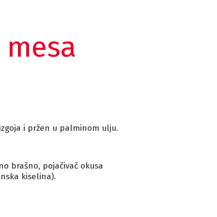
g mesa
zgoja i pržen u palminom ulju.
ino brašno, pojačivač okusa
nska kiselina).