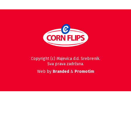
Copyright (c) Majevica d.d. Srebrenik.
Sva prava zadržana.
Web by
Branded
&
Promotim