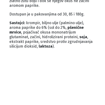
zlatno žutu boju i dok se njegov okus ne začini
aromom paprike.
Dostupan je u pakovanjima od 30, 85 i 180g.
Sastojci:
krompir, biljno ulje (palmino ulje),
aroma paprike do 6% (sol do 2%,
pšenične
mrvice
, pojačivač okusa mononatrijum
glutaminat, začini, hidrolizirani proteini,
soja
,
ekstrakt paprike, sredstvo protiv zgrudnjavanja
silicijum dioksid,
laktoza
).
Energija
Masti
Zasićene
Šećeri
masne
164kcal
10,4g
0,2g
1,1g
8%
15
<1%
6%
So
0,6g
10%
*Po porciji (30g)