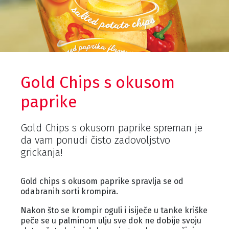
Gold Chips s okusom
paprike
Gold Chips s okusom paprike spreman je
da vam ponudi čisto zadovoljstvo
grickanja!
Gold chips s okusom paprike spravlja se od
odabranih sorti krompira.
Nakon što se krompir oguli i isiječe u tanke kriške
peče se u palminom ulju sve dok ne dobije svoju