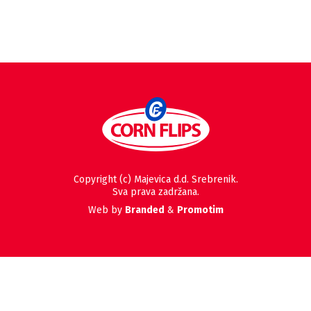
Copyright (c) Majevica d.d. Srebrenik.
Sva prava zadržana.
Web by
Branded
&
Promotim