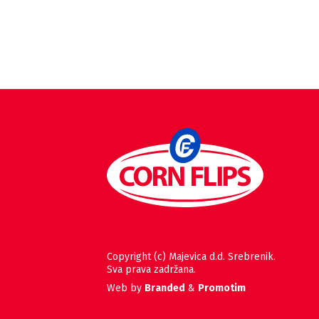
Copyright (c) Majevica d.d. Srebrenik.
Sva prava zadržana.
Web by
Branded
&
Promotim