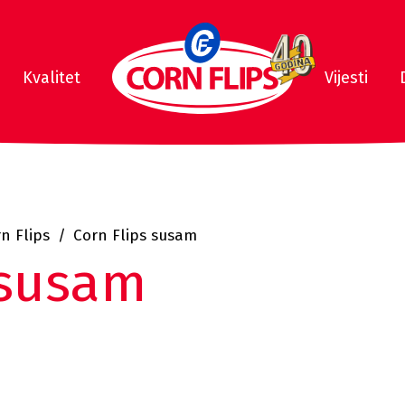
Kvalitet
Vijesti
n Flips
Corn Flips susam
 susam