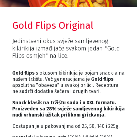
Gold Flips Original
Jedinstveni okus svježe samljevenog
kikirikija izmađijaće svakom jedan "Gold
Flips osmjeh" na lice.
Gold flips
s okusom kikirikija je pojam snack-a na
našem tržištu. Već generacijama je
Gold flips
apsolutna "obaveza" u svakoj prilici. Receptura
ne sadrži dodatke šećera i drugih tvari.
Snack klasik na tržištu sada i u XXL formatu.
Proizveden sa 28% svježe samljevenog kikirikija
nudi vrhunski užitak prilikom grickanja.
Dostupan je u pakovanjima od 25, 50, 140 i 225g.