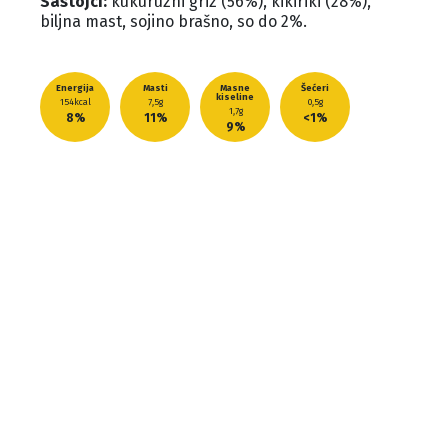
Sastojci:
kukuruzni griz (56%), kikiriki (28%),
biljna mast, sojino brašno, so do 2%.
Energija
Masti
Masne
Šećeri
kiseline
154kcal
7,5g
0,5g
1,7g
8%
11%
<1%
9%
So
0,6g
10%
*Po porciji (30g)