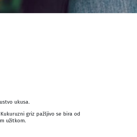
kustvo ukusa.
ukuruzni griz pažljivo se bira od
im užitkom.