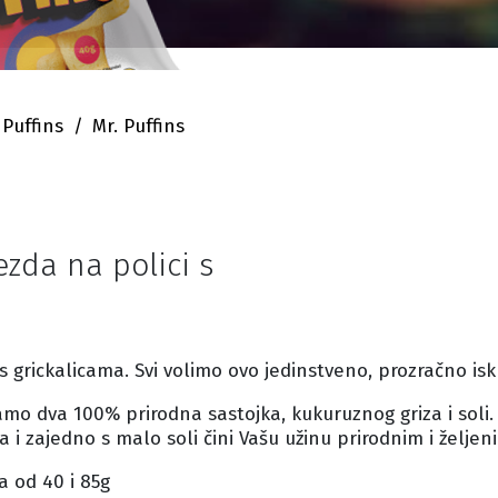
 Puffins
Mr. Puffins
jezda na polici s
 s grickalicama. Svi volimo ovo jedinstveno, prozračno is
o dva 100% prirodna sastojka, kukuruznog griza i soli. K
 i zajedno s malo soli čini Vašu užinu prirodnim i željen
a od 40 i 85g