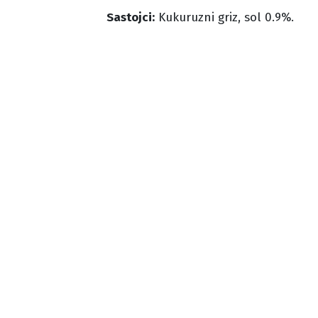
Sastojci:
Kukuruzni griz, sol 0.9%.
Energija
Masti
Mas
kisel
115kcal
0,3g
0g
6%
<1%
0
*Po porciji (30g)